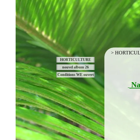
> HORTICU
HORTICULTURE
nouvel album 26
Conditions WE ouvert
Na