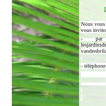
Nous vous s
vous invito
-
par m
lesjardin
vandenbri
- téléphone